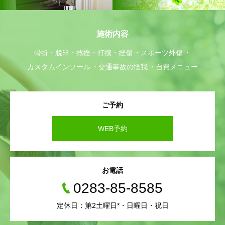
施術内容
骨折・脱臼・捻挫・打撲・挫傷
スポーツ外傷
カスタムインソール
交通事故の怪我
自費メニュー
ご予約
WEB予約
お電話
0283-85-8585
定休日：第2土曜日*・日曜日・祝日