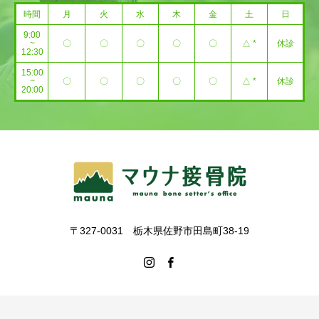
時間
月
火
水
木
金
土
日
9:00
~
〇
〇
〇
〇
〇
△ *
休診
12:30
15:00
~
〇
〇
〇
〇
〇
△ *
休診
20:00
〒327-0031 栃木県佐野市田島町38-19