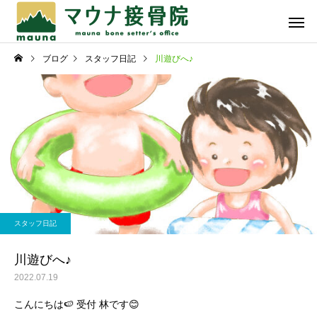
ブログ
スタッフ日記
川遊びへ♪
骨折・脱臼・捻挫・打
スポーツ
撲・挫傷
スタッフ日記
スタッフ日記
暑中お見舞い申し上げま
☆プチごほうび☆
スタッフ日記
す！
自費メニュー
川遊びへ♪
2022.07.19
こんにちは🍉 受付 林です😊