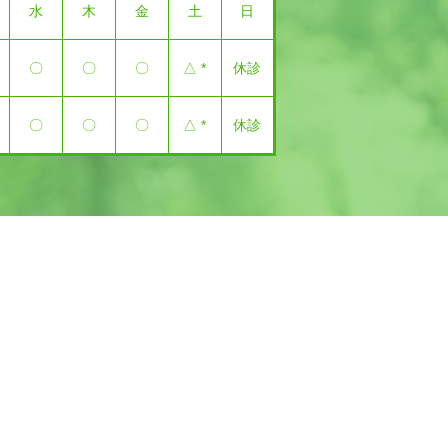
水
木
金
土
日
〇
〇
〇
△ *
休診
〇
〇
〇
△ *
休診