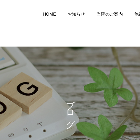
HOME
お知らせ
当院のご案内
施
スポーツ外傷
カスタムインソ
スタッフ日記
スタッフ日記
☆プチごほうび☆
休日時間♪
ブログ