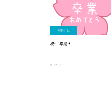
院長日記
祝❗ 卒業❗❗
2022.03.16