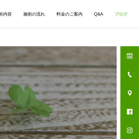
術内容
施術の流れ
料金のご案内
Q&A
ブログ
一覧をみる
ール
交通事故の怪我
院長日記
スタッフ日記
インソール第二弾！！
☆ ～ 滝 ～ ☆