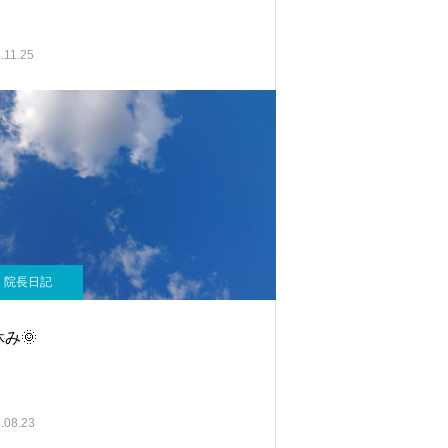
.11.25
院長日記
み🌞
.08.23