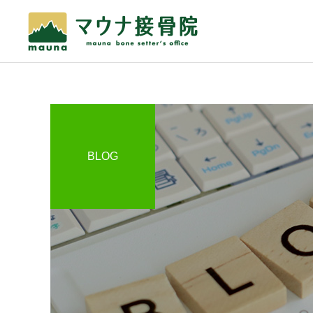
骨折・脱臼・捻挫・打
BLOG
撲・挫傷
スタッフ日記
スタッフ日記
インソールの効果
暑中お見舞い申し上げま
す！
自費メニュー