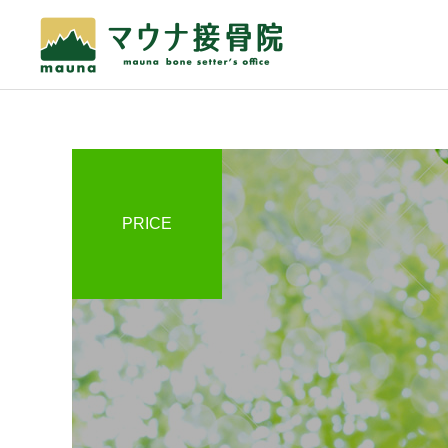
骨折・脱臼・捻挫・打
PRICE
撲・挫傷
スタッフ日記
スタッフ日記
インソールの効果
暑中お見舞い申し上げま
す！
自費メニュー