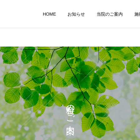
HOME
お知らせ
当院のご案内
施
スポーツ外傷
カスタムインソ
スタッフ日記
スタッフ日記
☆プチごほうび☆
休日時間♪
料金のご案内