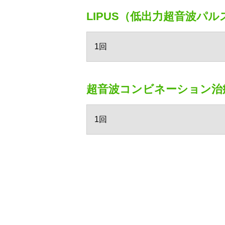
LIPUS（低出力超音波パル
1回
超音波コンビネーション治
1回