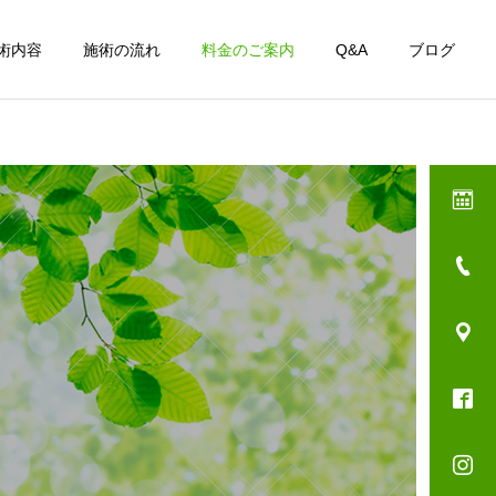
術内容
施術の流れ
料金のご案内
Q&A
ブログ
一覧をみる
ール
交通事故の怪我
院長日記
スタッフ日記
インソール第二弾！！
☆ ～ 滝 ～ ☆