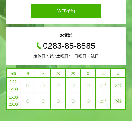
WEB予約
お電話
0283-85-8585
定休日：第2土曜日*・日曜日・祝日
時間
月
火
水
木
金
土
日
9:00
~
〇
〇
〇
〇
〇
△ *
休診
12:30
15:00
~
〇
〇
〇
〇
〇
△ *
休診
20:00