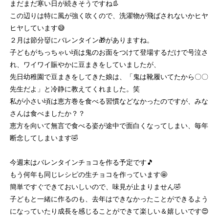
まだまだ寒い日が続きそうですね👢
この辺りは特に風が強く吹くので、洗濯物が飛ばされないかヒヤ
ヒヤしています😅
２月は節分👹にバレンタイン🎁がありますね。
子どもがちっちゃい頃は鬼のお面をつけて登場するだけで号泣さ
れ、ワイワイ賑やかに豆まきをしていましたが、
先日幼稚園で豆まきをしてきた娘は、「鬼は靴履いてたから〇〇
先生だよ」と冷静に教えてくれました。笑
私が小さい頃は恵方巻を食べる習慣などなかったのですが、みな
さんは食べましたか？？
恵方を向いて無言で食べる姿が途中で面白くなってしまい、毎年
断念してしまいます🤣
今週末はバレンタインチョコを作る予定です🎵
もう何年も同じレシピの生チョコを作っています🤩
簡単ですぐできておいしいので、味見が止まりません🤣
子どもと一緒に作るのも、去年はできなかったことができるよう
になっていたり成長を感じることができて楽しい＆嬉しいです😍