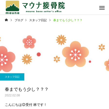
ブログ
スタッフ日記
春までもう少し？？？
骨折・脱臼・捻挫・打
スポーツ
撲・挫傷
スタッフ日記
スタッフ日記
暑中お見舞い申し上げま
☆プチごほうび☆
スタッフ日記
す！
自費メニュー
春までもう少し？？？
2022.02.08
こんにちは😊受付 林です！