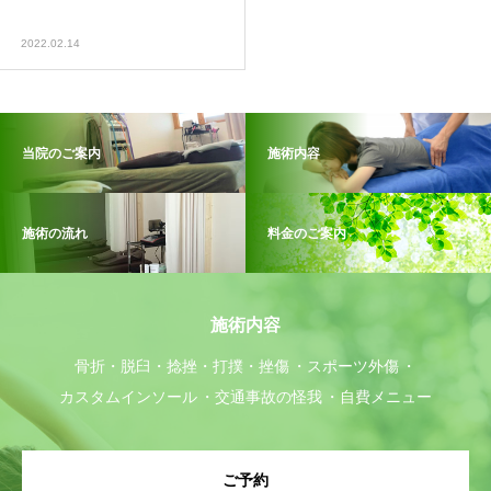
2022.02.14
当院のご案内
施術内容
施術の流れ
料金のご案内
施術内容
骨折・脱臼・捻挫・打撲・挫傷
スポーツ外傷
カスタムインソール
交通事故の怪我
自費メニュー
ご予約