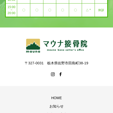
15:00
~
〇
〇
〇
〇
〇
△ *
休診
20:00
〒327-0031 栃木県佐野市田島町38-19
HOME
お知らせ