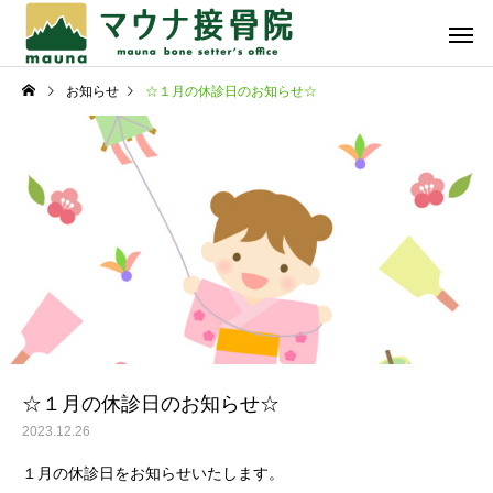
お知らせ
☆１月の休診日のお知らせ☆
骨折・脱臼・捻挫・打
スポーツ
撲・挫傷
スタッフ日記
スタッフ日記
暑中お見舞い申し上げま
☆プチごほうび☆
す！
自費メニュー
☆１月の休診日のお知らせ☆
2023.12.26
１月の休診日をお知らせいたします。