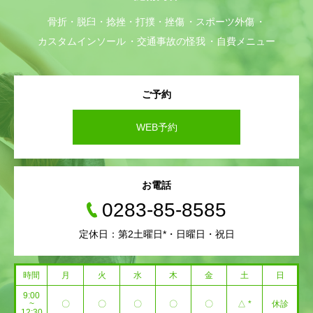
骨折・脱臼・捻挫・打撲・挫傷
スポーツ外傷
カスタムインソール
交通事故の怪我
自費メニュー
ご予約
WEB予約
お電話
0283-85-8585
定休日：第2土曜日*・日曜日・祝日
時間
月
火
水
木
金
土
日
9:00
~
〇
〇
〇
〇
〇
△ *
休診
12:30