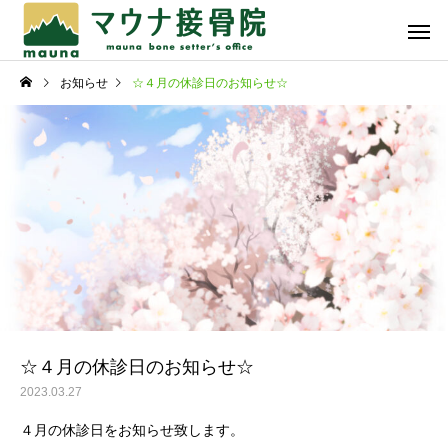
お知らせ
☆４月の休診日のお知らせ☆
骨折・脱臼・捻挫・打
スポーツ
撲・挫傷
スタッフ日記
スタッフ日記
暑中お見舞い申し上げま
☆プチごほうび☆
す！
自費メニュー
☆４月の休診日のお知らせ☆
2023.03.27
４月の休診日をお知らせ致します。