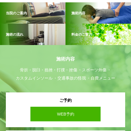
当院のご案内
施術内容
施術の流れ
料金のご案内
施術内容
骨折・脱臼・捻挫・打撲・挫傷
スポーツ外傷
カスタムインソール
交通事故の怪我
自費メニュー
ご予約
WEB予約